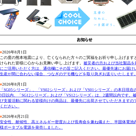
■
2026年8月1日
この度の熊本地震により、亡くなられた方々のご冥福をお祈り申し上げます
けられた皆様に心からお見舞い申し.上げます。
被災者の方および当社製品を
にご活用いただく方は、通信欄にその旨ご記入ください。最優先速にお届け
生産が間に合わない場合、つなぎのデモ機などを取り急ぎお送りいたします
■
2026年8月1日
「SG05シリーズ」、「VS02シリーズ」および「VS01シリーズ」の本日現
3日以内、「SG12シリーズ」および「VS12シリーズ」は、2週間以内です。
び支援活動に関わる皆様向けの商品は、最優先に出荷させていただきますの
ください。
■
2026年4月21日
安全性、耐候性、高エネルギー密度および長寿命を兼ね備えた、半固体電池
様ポータブル電源を発売しました。