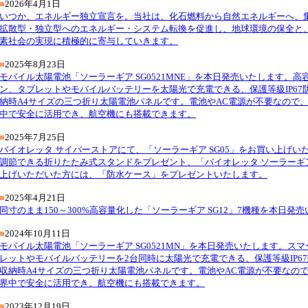
■
2026年4月1日
いつか、エネルギー独立宣言を。当社は、化石燃料から自然エネルギーへ、
拡散型・独立型へのエネルギー・システム転換を促進し、地球環境の保全と
素社会の実現に積極的に寄与していきます。
■
2025年8月23日
モバイル太陽電池「ソーラーギア SG0521MNE」を本日発売いたします。
ン、タブレットやモバイルバッテリーを太陽光で充電できる、保護等級IP67
納時A4サイズの三つ折り太陽電池パネルです。電池やAC電源が不要なので
中で安全に活用でき、航空機にも搭載できます。
■
2025年7月25日
バイオレッタ サイバーストアにて、「ソーラーギア SG05」をお買い上げい
調節できる折りたたみ式スタンドをプレゼント、「バイオレッタ ソーラーギア 
上げいただいた方には、「防水ケース」をプレゼントいたします。
■
2025年4月21日
同寸のまま150～300%高容量化した「ソーラーギア SG12」7機種を本日発
■
2024年10月11日
モバイル太陽電池「ソーラーギア SG0521MN」を本日発売いたします。ス
レットやモバイルバッテリーを2台同時に太陽光で充電できる、保護等級IP6
収納時A4サイズの三つ折り太陽電池パネルです。電池やAC電源が不要なの
界中で安全に活用でき、航空機にも搭載できます。
■
2023年12月19日