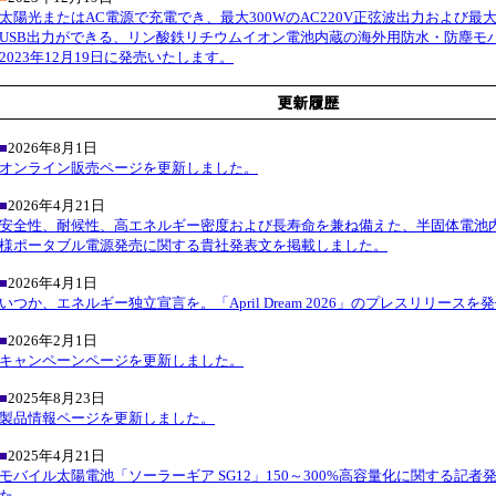
太陽光またはAC電源で充電でき、最大300WのAC220V正弦波出力および最大3
USB出力ができる、リン酸鉄リチウムイオン電池内蔵の海外用防水・防塵モ
2023年12月19日に発売いたします。
■
2026年8月1日
オンライン販売ページを更新しました。
■
2026年4月21日
安全性、耐候性、高エネルギー密度および長寿命を兼ね備えた、半固体電池
様ポータブル電源発売に関する貴社発表文を掲載しました。
■
2026年4月1日
いつか、エネルギー独立宣言を。「April Dream 2026」のプレスリリース
■
2026年2月1日
キャンペーンページを更新しました。
■
2025年8月23日
製品情報ページを更新しました。
■
2025年4月21日
モバイル太陽電池「ソーラーギア SG12」150～300%高容量化に関する記
た。