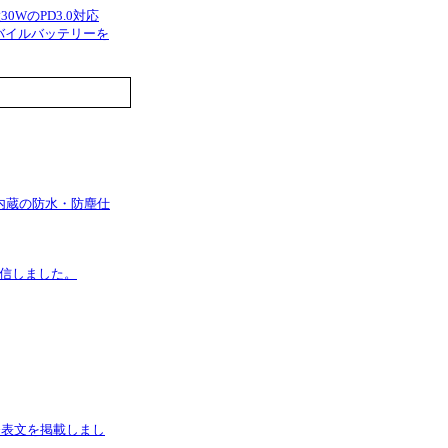
0WのPD3.0対応
バイルバッテリーを
内蔵の防水・防塵仕
を発信しました。
者発表文を掲載しまし