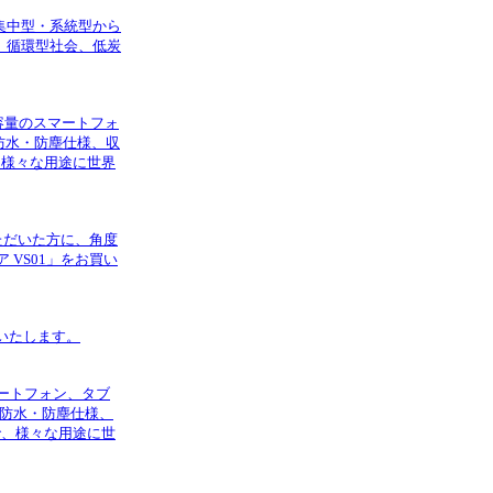
集中型・系統型から
、循環型社会、低炭
高容量のスマートフォ
防水・防塵仕様、収
、様々な用途に世界
ただいた方に、角度
VS01」をお買い
売いたします。
マートフォン、タブ
7防水・防塵仕様、
で、様々な用途に世