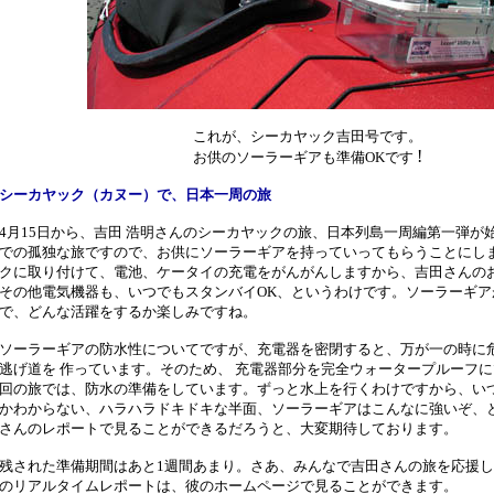
これが、シーカヤック吉田号です。
!
お供のソーラーギアも準備OKです
シーカヤック（カヌー）で、日本一周の旅
4月15日から、吉田 浩明さんのシーカヤックの旅、日本列島一周編第一弾が
での孤独な旅ですので、お供にソーラーギアを持っていってもらうことにし
クに取り付けて、電池、ケータイの充電をがんがんしますから、吉田さんの
その他電気機器も、いつでもスタンバイOK、というわけです。ソーラーギア
で、どんな活躍をするか楽しみですね。
ソーラーギアの防水性についてですが、充電器を密閉すると、万が一の時に
逃げ道を 作っています。そのため、 充電器部分を完全ウォータープルーフ
回の旅では、防水の準備をしています。ずっと水上を行くわけですから、い
かわからない、ハラハラドキドキな半面、ソーラーギアはこんなに強いぞ、
さんのレポートで見ることができるだろうと、大変期待しております。
残された準備期間はあと1週間あまり。さあ、みんなで吉田さんの旅を応援し
のリアルタイムレポートは、彼のホームページで見ることができます。