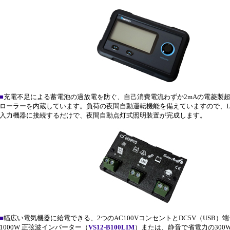
■
充電不足による蓄電池の過放電を防ぐ、自己消費電流わずか2mAの電菱製
ローラーを内蔵しています。負荷の夜間自動運転機能を備えていますので、LE
入力機器に接続するだけで、夜間自動点灯式照明装置が完成します。
■
幅広い電気機器に給電できる、2つのAC100VコンセントとDC5V（USB）
1000W 正弦波インバーター（
VS12-B100LIM
）または、静音で省電力の300