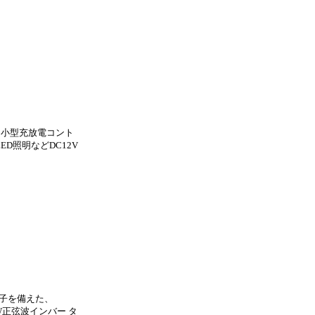
超小型充放電コント
D照明などDC12V
端子を備えた、
W正弦波インバー タ