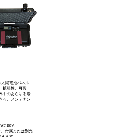
の太陽電池パネル
、拡張性、可搬
界中のあらゆる場
きる、メンテナン
100V、
す。付属または別売
できます。