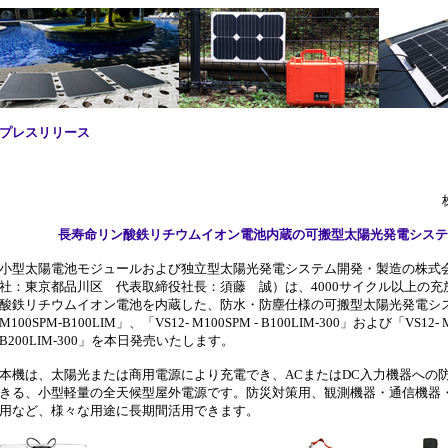
プレスリリース
長寿命リン酸鉄リチウムイオン電池内蔵の可搬型太陽光発電システ
小型太陽電池モジュールおよび独立型太陽光発電システム開発・製造の株式
社：東京都品川区 代表取締役社長：須藤 誠）は、4000サイクル以上の充
酸鉄リチウムイオン電池を内蔵した、防水・防塵仕様の可搬型太陽光発電システ
M100SPM-B100LIM」、「VS12- M100SPM - B100LIM-300」および「VS12- M
B200LIM-300」を本日発売いたします。
本機は、太陽光または商用電源により充電でき、ACまたはDC入力機器への
きる、小型軽量の全天候型屋外電源です。防災対策用、観測機器・通信機器
用など、様々な用途に長期間活用できます。