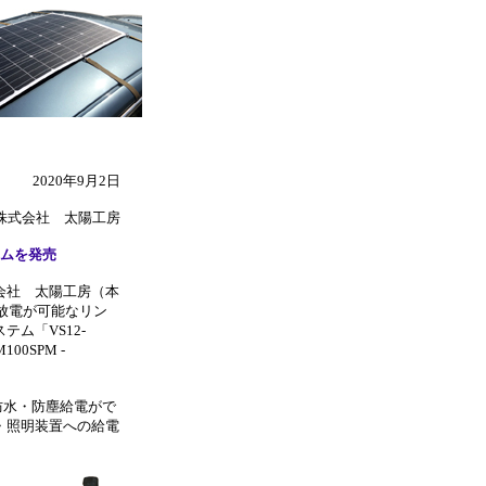
2020年9月2日
株式会社 太陽工房
ムを発売
会社 太陽工房（本
放電が可能なリン
ム「VS12-
100SPM -
防水・防塵給電がで
・照明装置への給電