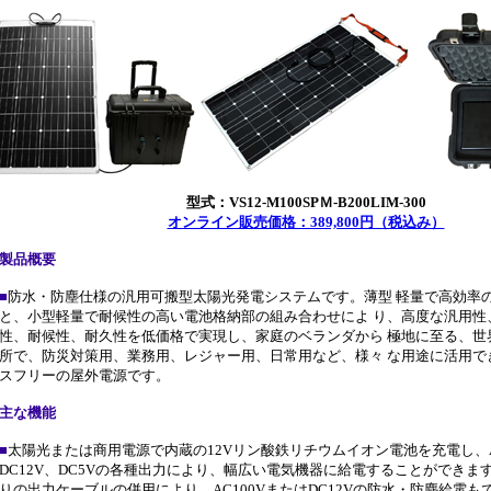
型式：VS12-M100SPＭ-B200LIM-300
オンライン販売価格：389,800円（税込み）
製品概要
■
防水・防塵仕様の汎用可搬型太陽光発電システムです。薄型 軽量で高効率
と、小型軽量で耐候性の高い電池格納部の組み合わせによ り、高度な汎用性
性、耐候性、耐久性を低価格で実現し、家庭のベランダから 極地に至る、世
所で、防災対策用、業務用、レジャー用、日常用など、様々 な用途に活用で
スフリーの屋外電源です。
主な機能
■
太陽光または商用電源で内蔵の12Vリン酸鉄リチウムイオン電池を充電し、AC
DC12V、DC5Vの各種出力により、幅広い電気機器に給電することができま
りの出力ケーブルの併用により、AC100VまたはDC12Vの防水・防塵給電も