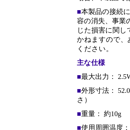
■
本製品の接続
容の消失、事業
じた損害に関し
かねますので、
ください。
主な仕様
■
最大出力： 2.5W
■
外形寸法： 52.0
さ）
■
重量： 約10
g
■
使用周囲温度： 