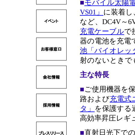
■
モバイル太陽電
VS01」
に装着し
など、DC4V～
充電ケーブル
で
器の電池を充電
池「バイオレッ
射のないときで
主な特長
■
ご使用機器を
路および
充電式
タ」
を保護する
高効率昇圧レギ
■
直射日光下で