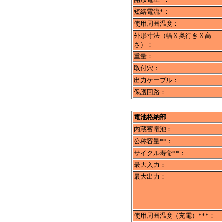
短絡電流*：
使用周囲温度：
外形寸法（幅Ｘ奥行きＸ高
さ）：
重量：
取付穴：
出力ケーブル：
保護回路：
電池格納部
内蔵蓄電池：
公称容量**：
サイクル寿命**：
最大入力：
最大出力：
使用周囲温度（充電）***：