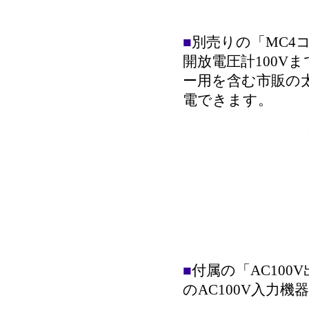
■
別売りの「MC4
開放電圧計
100V
ま
ー用を含む市販の
電できます。
■
付属の「AC10
のAC100V入力