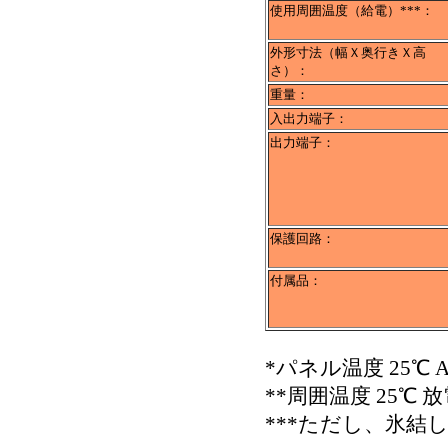
使用周囲温度（給電）***：
外形寸法（幅Ｘ奥行きＸ高
さ）：
重量：
入出力端子：
出力端子：
保護回路：
付属品：
*パネル温度 25℃ A
**周囲温度 25℃ 放
***ただし、氷結