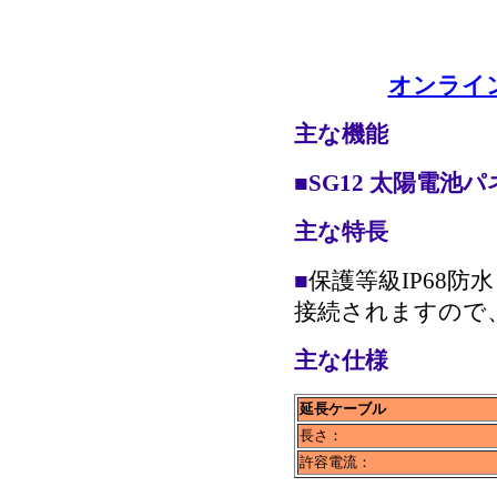
オンライン
主な機能
■
SG12 太陽電池
主な特長
■
保護等級IP68
接続されますので
主な仕様
延長ケーブル
長さ：
許容電流：