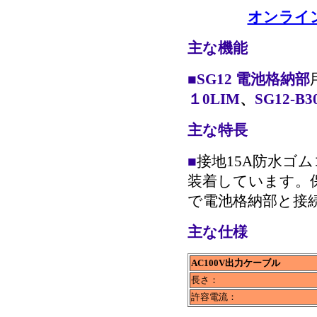
オンライン
主な機能
■
SG12
電池格納部
１0LIM
、
SG12-B3
主な特長
■
接地15A防水ゴム
装着しています。保
で電池格納部と接
主な仕様
AC100V出力ケーブル
長さ：
許容電流：