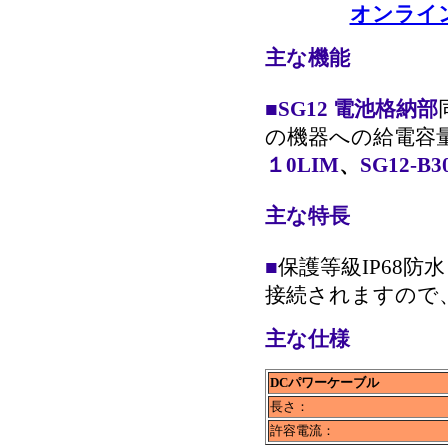
オンライン
主な機能
■
SG12
電池格納部
の機器への給電容
１0LIM
、
SG12-B3
主な特長
■
保護等級IP68
接続されますので
主な仕様
DCパワーケーブル
長さ：
許容電流：